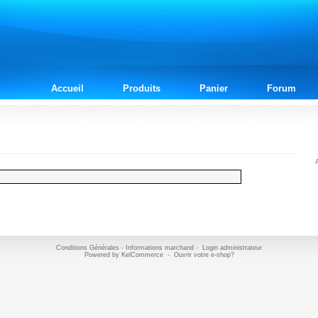
Accueil
Produits
Panier
Forum
Conditions Générales
-
Informations marchand
-
Login administrateur
Powered by
KelCommerce
-
Ouvrir votre e-shop?